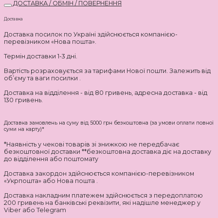
ДОСТАВКА / ОБМІН / ПОВЕРНЕННЯ
Доставка
Доставка посилок по Україні здійснюється компанією-
перевізником «Нова пошта».
Термін доставки 1-3 дні.
Вартість розраховується за тарифами Нової пошти. Залежить від
об’єму та ваги посилки .
Доставка на відділення - від 80 гривень, адресна доставка - від
130 гривень.
Доставка замовлень на суму від 5000 грн безкоштовна (за умови оплати повної
суми на карту)*
*Наявність у чекові товарів зі знижкою не передбачає
безкоштовної доставки **безкоштовна доставка діє на доставку
до відділення або поштомату
Доставка закордон здійснюється компанією-перевізником
«Укрпошта» або Нова пошта .
Доставка накладним платежем здійснюється з передоплатою
200 гривень на банківські реквізити, які надішле менеджер у
Viber або Telegram