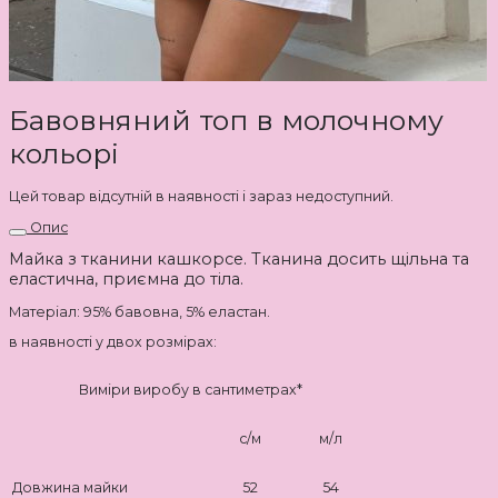
Бавовняний топ в молочному
кольорі
Цей товар відсутній в наявності і зараз недоступний.
Опис
Майка
з тканини кашкорсе. Тканина досить щільна та
еластична, приємна до тіла.
Матеріал: 95% бавовна, 5% еластан.
в наявності у двох розмірах:
Виміри виробу в сантиметрах*
с/м
м/л
Довжина майки
52
54