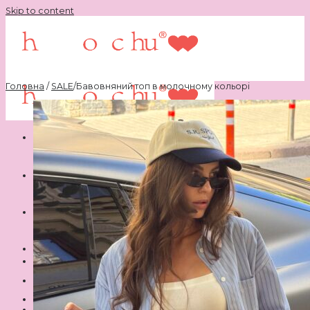
Skip to content
Головна
/
SALE
/
Бавовняний топ в молочному кольорі
Шукати:
Ви не додали жодного товару до своїх бажань.
Немає товарів у кошику.
♥
Ви не додали жодного товару до своїх бажань.