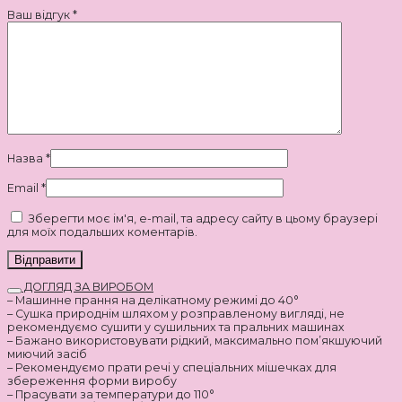
Ваш відгук
*
Назва
*
Email
*
Зберегти моє ім'я, e-mail, та адресу сайту в цьому браузері
для моїх подальших коментарів.
ДОГЛЯД ЗА ВИРОБОМ
– Машинне прання на делікатному режимі до 40°
– Сушка природнім шляхом у розправленому вигляді, не
рекомендуємо сушити у сушильних та пральних машинах
– Бажано використовувати рідкий, максимально пом’якшуючий
миючий засіб
– Рекомендуємо прати речі у спеціальних мішечках для
збереження форми виробу
– Прасувати за температури до 110°