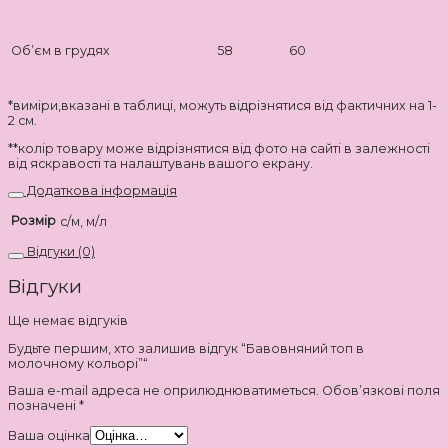
Об’єм в грудях
58
60
*виміри,вказані в таблиці, можуть відрізнятися від фактичних на 1-
2 см.
**колір товару може відрізнятися від фото на сайті в залежності
від яскравості та налаштувань вашого екрану.
Додаткова інформація
Розмір
с/м, м/л
Відгуки (0)
Відгуки
Ще немає відгуків
Будьте першим, хто залишив відгук “Бавовняний топ в
молочному кольорі”“
Ваша e-mail адреса не оприлюднюватиметься.
Обов’язкові поля
позначені
*
Ваша оцінка