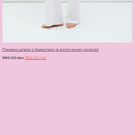
Піжамні штани з трикотажу в молочному кольорі
990.00
грн
396.00
грн