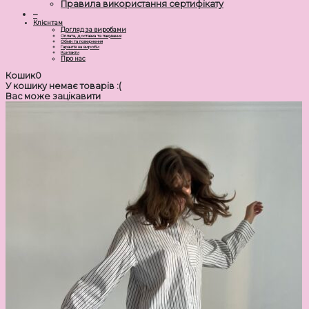
Правила використання сертифікату
–
Клієнтам
Догляд за виробами
Оплата, доставка та пакування
Обмін та повернення
Гарантія на вироби
Контакти
Про нас
Кошик
0
У кошику немає товарів :(
Вас може зацікавити