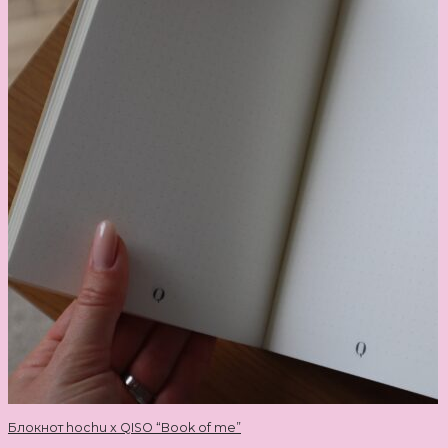
Блокнот hochu x QISO “Book of me”