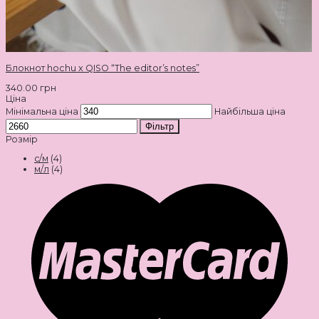
Блокнот hochu x QISO “The editor’s notes”
340.00
грн
Ціна
Мінімальна ціна
Найбільша ціна
Фільтр
Розмір
с/м
(4)
м/л
(4)