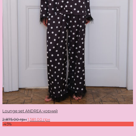
Lounge set ANDREA чорний
2,875.00
грн
1,581.00
грн
-45%