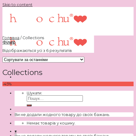
Skip to content
Головна
/
Collections
Фільтр
Відображаються усі з 6 результатів
Collections
-45%
Шукати:
Ви не додали жодного товару до своїх бажань.
Немає товарів у кошику.
♥
Ви не додали жодного товару до своїх бажань.