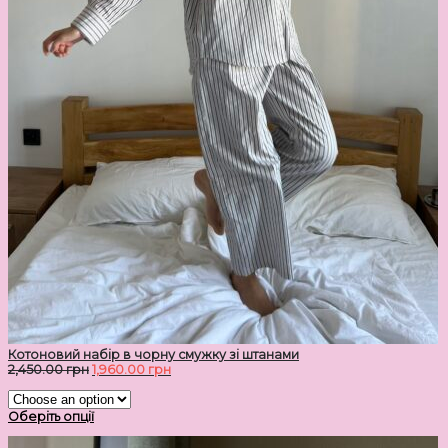
Котоновий набір в чорну смужку зі штанами
2,450.00
грн
1,960.00
грн
Оберіть опції