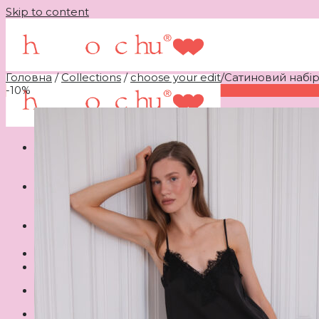
Skip to content
Головна
/
Collections
/
choose your edit
/
Сатиновий набі
-10%
Шукати:
Ви не додали жодного товару до своїх бажань.
Немає товарів у кошику.
♥