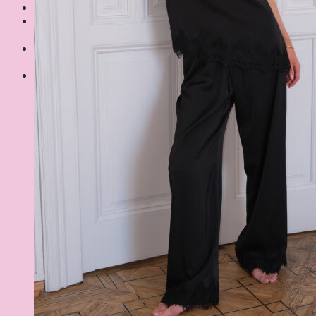
Ви не додали жодного товару до своїх бажань.
Шукати:
Кошик
Немає товарів у кошику.