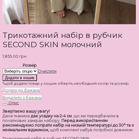
Трикотажний набір в рубчик
SECOND SKIN молочний
1,855.00
грн
Розмір
Очистити
Додати в кошик
*щоб додати товар у кошик оберіть необхідний колір та розмір
Додати до бажань
Видалити з бажань
Опис
Звертаємо вашу увагу!
Дана тканина
дає усадку на 2-4 см
, що ми передбачили в
початкових замірах набору.
Перед використанням
рекомендуємо попрати набір на низькій температурі до 30° та з
мінімальним віджимом,
щоб комплект набув потрібної довжини.
Трикотажний набір в рубчик SECOND SKIN