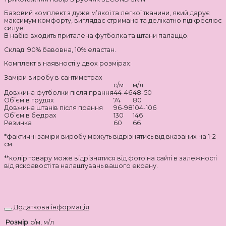
Базовий комплект з дуже мʼякої та легкої тканини, який дарує
максимум комфорту, виглядає стримано та делікатно підкреслює
силует.
В набір входить приталена футболка та штани палаццо.
Склад: 90% бавовна, 10% еластан.
Комплект в наявності у двох розмірах:
Заміри виробу в сантиметрах
с/м
м/л
Довжина футболки після прання
44-46
48-50
Об’єм в грудях
74
80
Довжина штанів після прання
96-98
104-106
Об’єм в бедрах
130
146
Резинка
60
66
*фактичні заміри виробу можуть відрізнятись від вказаних на 1-2
см.
**колір товару може відрізнятися від фото на сайті в залежності
від яскравості та налаштувань вашого екрану.
Додаткова інформація
Розмір
с/м, м/л