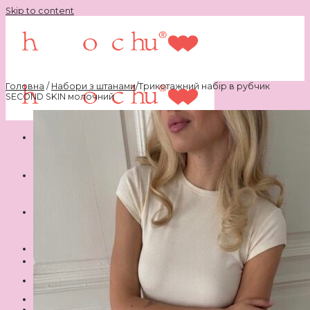
Skip to content
Головна
/
Набори з штанами
/
Трикотажний набір в рубчик
SECOND SKIN молочний
Шукати:
Ви не додали жодного товару до своїх бажань.
Немає товарів у кошику.
♥
Ви не додали жодного товару до своїх бажань.