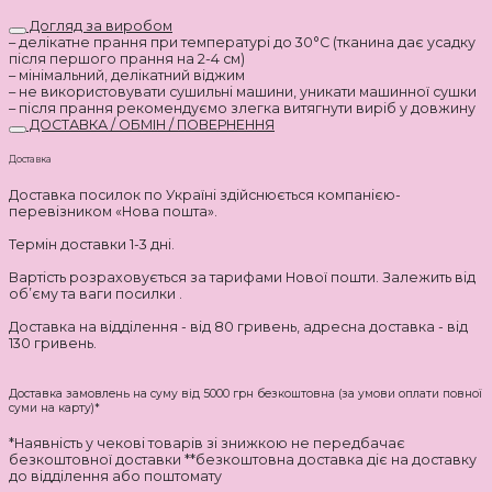
Догляд за виробом
– делікатне прання при температурі до 30°C (тканина дає усадку
після першого прання на 2-4 см)
– мінімальний, делікатний віджим
– не використовувати сушильні машини, уникати машинної сушки
– після прання рекомендуємо злегка витягнути виріб у довжину
ДОСТАВКА / ОБМІН / ПОВЕРНЕННЯ
Доставка
Доставка посилок по Україні здійснюється компанією-
перевізником «Нова пошта».
Термін доставки 1-3 дні.
Вартість розраховується за тарифами Нової пошти. Залежить від
об’єму та ваги посилки .
Доставка на відділення - від 80 гривень, адресна доставка - від
130 гривень.
Доставка замовлень на суму від 5000 грн безкоштовна (за умови оплати повної
суми на карту)*
*Наявність у чекові товарів зі знижкою не передбачає
безкоштовної доставки **безкоштовна доставка діє на доставку
до відділення або поштомату