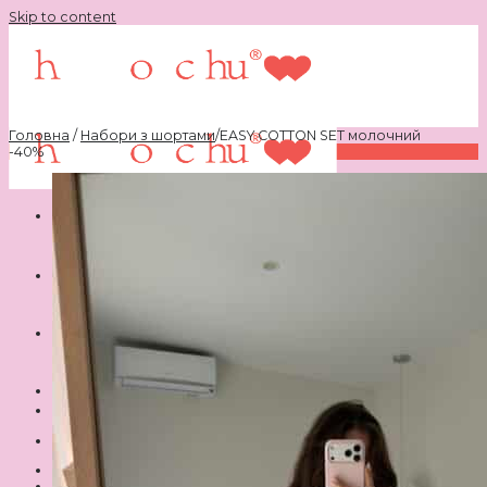
Skip to content
Головна
/
Набори з шортами
/
EASY COTTON SET молочний
-40%
Шукати:
Ви не додали жодного товару до своїх бажань.
Немає товарів у кошику.
♥
Ви не додали жодного товару до своїх бажань.