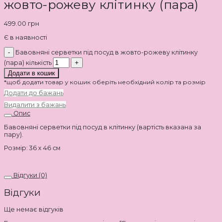
жовто-рожеву клітинку (пара)
499.00
грн
Є в наявності
Бавовняні серветки під посуд в жовто-рожеву клітинку
(пара) кількість
Додати в кошик
*щоб додати товар у кошик оберіть необхідний колір та розмір
Додати до бажань
Видалити з бажань
Опис
Бавовняні серветки під посуд в клітинку (вартість вказана за
пару).
Розмір: 36 х 46 см
Відгуки (0)
Відгуки
Ще немає відгуків