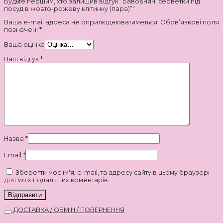
Будьте першим, хто залишив відгук “Бавовняні серветки під
посуд в жовто-рожеву клітинку (пара)”“
Ваша e-mail адреса не оприлюднюватиметься.
Обов’язкові поля
позначені
*
Ваша оцінка
Ваш відгук
*
Назва
*
Email
*
Зберегти моє ім'я, e-mail, та адресу сайту в цьому браузері
для моїх подальших коментарів.
ДОСТАВКА / ОБМІН / ПОВЕРНЕННЯ