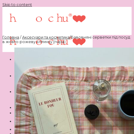
Skip to content
Головна
/
Аксесуари та косметика
/
Бавовняні серветки під посуд
в жовто-рожеву клітинку (пара)
Шукати:
Ви не додали жодного товару до своїх бажань.
Немає товарів у кошику.
♥
Ви не додали жодного товару до своїх бажань.