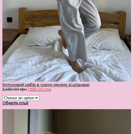
Котоновий набір в чорну смужку зі штанами
2,450.00
грн
1,960.00
грн
Оберіть опції