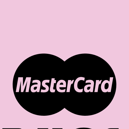
Свічки естетичного плавлення SABI х HOCHU
650.00
грн