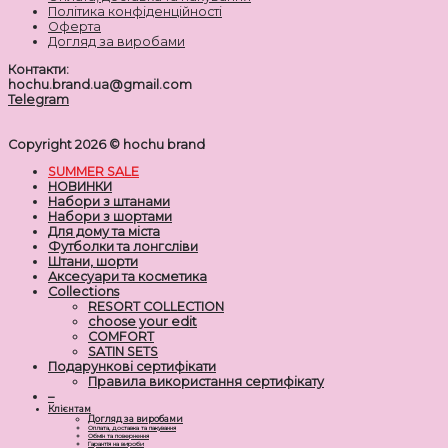
Політика конфіденційності
Оферта
Догляд за виробами
Контакти:
hochu.brand.ua@gmail.com
Telegram
Copyright 2026 ©
hochu brand
SUMMER SALE
НОВИНКИ
Набори з штанами
Набори з шортами
Для дому та міста
Футболки та лонгсліви
Штани, шорти
Аксесуари та косметика
Collections
RESORT COLLECTION
choose your edit
COMFORT
SATIN SETS
Подарункові сертифікати
Правила використання сертифікату
–
Клієнтам
Догляд за виробами
Оплата, доставка та пакування
Обмін та повернення
Гарантія на вироби