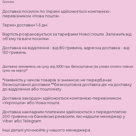
Доставка
Доставка посилок по Україні здійснюється компанією-
перевізником «Нова пошта».
Термін доставки 1-3 дні.
Вартість розраховується за тарифами Нової пошти. Залежить від
об’єму та ваги посилки .
Доставка на відділення - від 80 гривень, адресна доставка - від
130 гривень.
Доставка замовлень на суму від 5000 грн безкоштовна (за умови оплати повної
суми на карту)*
*Наявність у чекові товарів зі знижкою не передбачає
безкоштовної доставки **безкоштовна доставка діє на доставку
до відділення або поштомату
Доставка закордон здійснюється компанією-перевізником
«Укрпошта» або Нова пошта .
Доставка накладним платежем здійснюється з передоплатою
200 гривень на банківські реквізити, які надішле менеджер у
Viber або Telegram
Інші деталі уточнюйте у нашого менеджера .